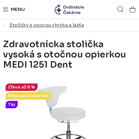
Prejsť
Hľad
na
obsah
Stoličky s oporou chrbta a lakťa
ORDINÁCIE NA MIERU
Zdravotnícka stolička
ZDRAVOTNÍCKY NÁBYTOK
vysoká s otočnou opierkou
LEKÁRSKE VYBAVENIE
MEDI 1251 Dent
REFERENCIE
až 5 %
KONTAKTY
Doprava zadarmo
Tip
NÁSTROJOVÉ STOLÍKY
ŽIDLE A LAVICE