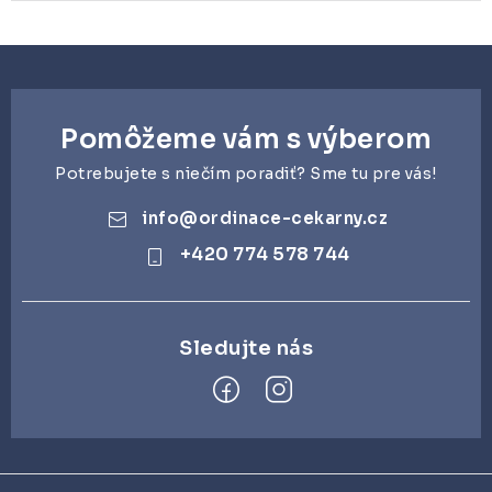
Pomôžeme vám s výberom
Potrebujete s niečím poradiť? Sme tu pre vás!
info
@
ordinace-cekarny.cz
+420 774 578 744
Z
á