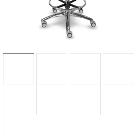
ZDRAVOTNÍCKE LEHÁTKA
ZÁSTENY A PARAVÁNY
Termíny dodania
Materiály
Obchodné podmienky