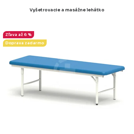
r
e
Vyšetrovacie a masážne lehátko
o
p
d
r
u
o
až 6 %
k
d
Doprava zadarmo
t
u
o
k
v
t
o
v