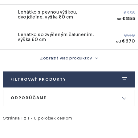
Lehátko s pevnou výškou,
€935
dvojdielne, výška 60 cm
€855
od
Lehátko so zvýšeným čalúnením,
€710
výška 60 cm
€670
od
Zobraziť viac produktov
FILTROVAŤ PRODUKTY
V
R
ODPORÚČAME
ý
a
p
d
i
e
Stránka
1
z
1
-
6
položiek celkom
s
n
p
i