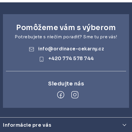
á
d
a
Pomôžeme vám s výberom
c
i
Potrebujete s niečím poradiť? Sme tu pre vás!
e
info
@
ordinace-cekarny.cz
p
+420 774 578 744
r
v
k
y
v
ý
p
Z
i
á
s
Informácie pre vás
p
u