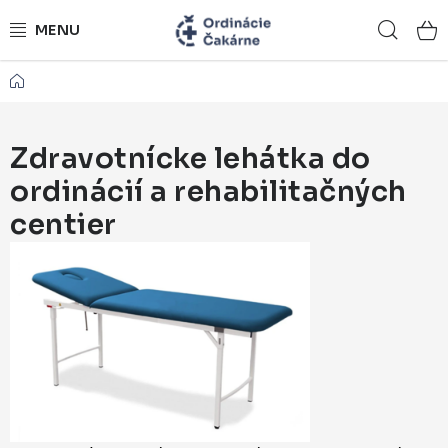
Prejsť
Hľad
na
obsah
Domov
ORDINÁCIE NA MIERU
ZDRAVOTNÍCKY NÁBYTOK
Zdravotnícke lehátka do
ordinácií a rehabilitačných
LEKÁRSKE VYBAVENIE
centier
REFERENCIE
KONTAKTY
NÁSTROJOVÉ STOLÍKY
ŽIDLE A LAVICE