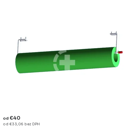
€40
od
od €33,06 bez DPH