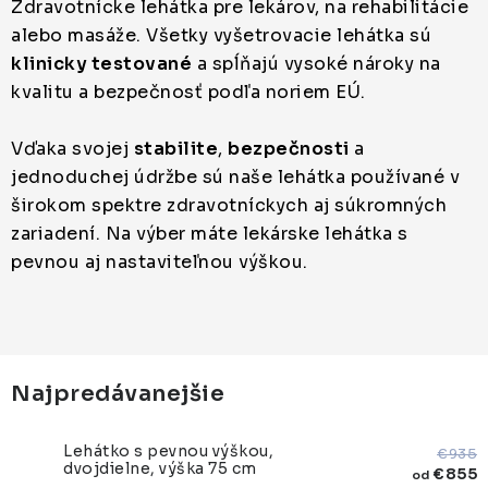
ZDRAVOTNÍCKE LEHÁTKA
Zdravotnícke lehátka pre lekárov, na rehabilitácie
alebo masáže. Všetky vyšetrovacie lehátka sú
ZÁSTENY A PARAVÁNY
klinicky testované
a spĺňajú vysoké nároky na
kvalitu a bezpečnosť podľa noriem EÚ.
Termíny dodania
Materiály
Vďaka svojej
stabilite
,
bezpečnosti
a
Obchodné podmienky
jednoduchej údržbe sú naše lehátka používané v
širokom spektre zdravotníckych aj súkromných
zariadení. Na výber máte lekárske lehátka s
pevnou aj nastaviteľnou výškou.
Najpredávanejšie
Lehátko s pevnou výškou,
€935
dvojdielne, výška 75 cm
€855
od