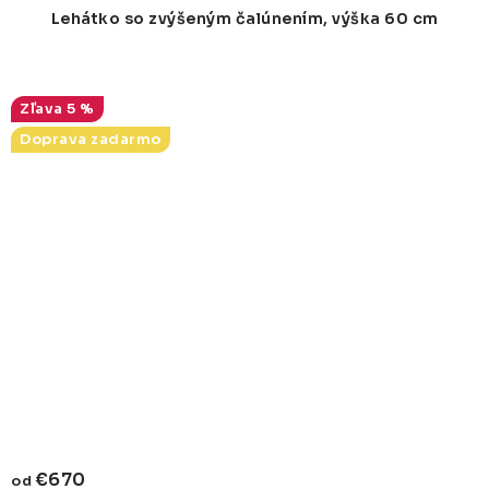
Lehátko so zvýšeným čalúnením, výška 60 cm
5 %
Doprava zadarmo
€670
od