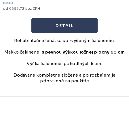
€710
od €553,72 bez DPH
DETAIL
Rehabilitačné lehátko so zvýšeným čalúnením.
Mäkko čalúnené,
s pevnou výškou ložnej plochy 60 cm
Výška čalúnenie: pohodlných 6 cm.
Dodávané kompletne zložené a po rozbalení je
pripravené na použitie
O
v
l