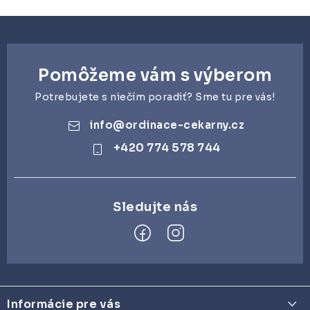
l
á
d
a
Pomôžeme vám s výberom
c
i
Potrebujete s niečím poradiť? Sme tu pre vás!
e
info
@
ordinace-cekarny.cz
p
+420 774 578 744
r
v
k
y
v
ý
p
Z
i
á
s
Informácie pre vás