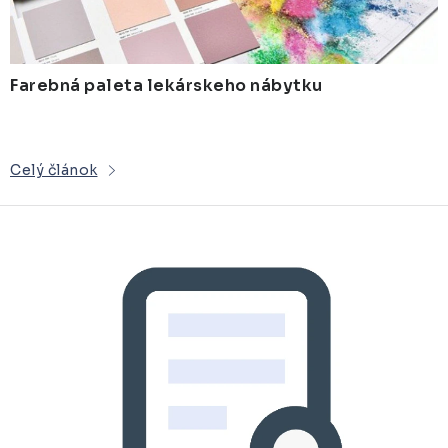
ZDRAVOTNÍCKE LEHÁTKA
o
v
ZÁSTENY A PARAVÁNY
Farebná paleta lekárskeho nábytku
Termíny dodania
Materiály
Obchodné podmienky
Celý článok