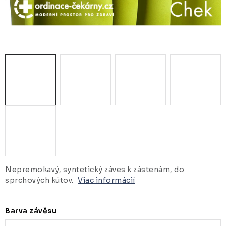
ZDRAVOTNÍCKE LEHÁTKA
ZÁSTENY A PARAVÁNY
Termíny dodania
Materiály
Obchodné podmienky
Nepremokavý, syntetický záves k zástenám, do
sprchových kútov.
Viac informácií
Barva závěsu