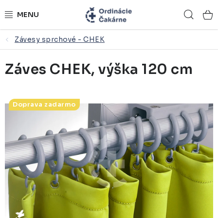
Prejsť
Hľad
na
obsah
Závesy sprchové - CHEK
ORDINÁCIE NA MIERU
Záves CHEK, výška 120 cm
ZDRAVOTNÍCKY NÁBYTOK
LEKÁRSKE VYBAVENIE
Doprava zadarmo
REFERENCIE
KONTAKTY
NÁSTROJOVÉ STOLÍKY
ŽIDLE A LAVICE