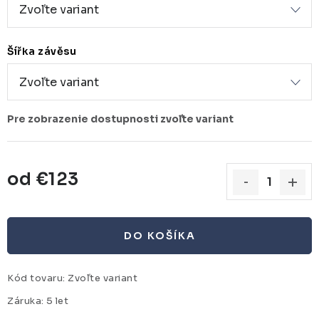
Šířka závěsu
od
€123
Jednotková cena:
DO KOŠÍKA
Kód tovaru:
Zvoľte variant
Záruka
:
5 let