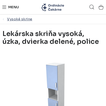
Prejsť
Hľad
na
obsah
Vysoké skrine
ORDINÁCIE NA MIERU
Lekárska skriňa vysoká,
ZDRAVOTNÍCKY NÁBYTOK
úzka, dvierka delené, police
LEKÁRSKE VYBAVENIE
REFERENCIE
KONTAKTY
NÁSTROJOVÉ STOLÍKY
ŽIDLE A LAVICE