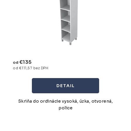
€135
od
od €111,57 bez DPH
DETAIL
Skriňa do ordinácie vysoká, úzka, otvorená,
police