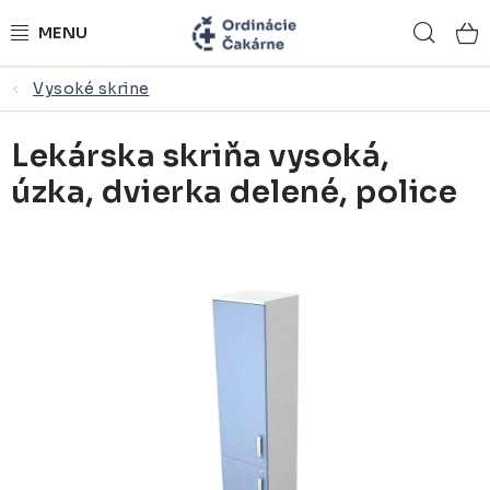
Prejsť
Hľad
na
obsah
Vysoké skrine
ORDINÁCIE NA MIERU
Lekárska skriňa vysoká,
ZDRAVOTNÍCKY NÁBYTOK
úzka, dvierka delené, police
LEKÁRSKE VYBAVENIE
REFERENCIE
KONTAKTY
NÁSTROJOVÉ STOLÍKY
ŽIDLE A LAVICE