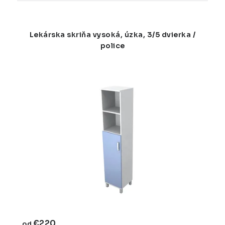
Lekárska skriňa vysoká, úzka, 3/5 dvierka /
police
€220
od