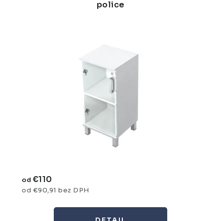
police
€110
od
od €90,91 bez DPH
DETAIL