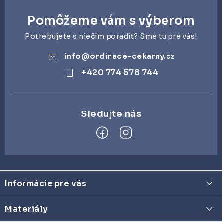
Pomôžeme vám s výberom
Potrebujete s niečím poradiť? Sme tu pre vás!
info
@
ordinace-cekarny.cz
+420 774 578 744
Z
á
Informácie pre vás
p
Termíny dodania
ä
Materiály
Materiály