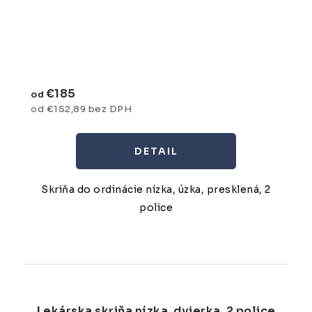
€185
od
od €152,89 bez DPH
DETAIL
Skriňa do ordinácie nízka, úzka, presklená, 2
police
Lekárska skriňa nízka, dvierka, 2 police