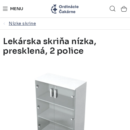
Prejsť
Hľad
na
obsah
Nízke skrine
ORDINÁCIE NA MIERU
Lekárska skriňa nízka,
ZDRAVOTNÍCKY NÁBYTOK
presklená, 2 police
LEKÁRSKE VYBAVENIE
REFERENCIE
KONTAKTY
NÁSTROJOVÉ STOLÍKY
ŽIDLE A LAVICE