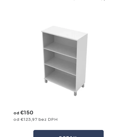
€150
od
od €123,97 bez DPH