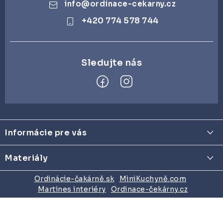
ZDRAVOTNÍCKE LEHÁTKA
info
@
ordinace-cekarny.cz
+420 774 578 744
ZÁSTENY A PARAVÁNY
Termíny dodania
Materiály
Obchodné podmienky
Z
á
Informácie pre vás
p
ä
Termíny dodania
Materiály
t
Materiály
i
Farebná paleta lekárskeho nábytku
Ordinácie-čakárně.sk
MiniKuchyně.com
Martines interiéry
Ordinace-čekárny.cz
Obchodné podmienky
e
Certifikáty zdravotnej nezávadnosti našich materiálov