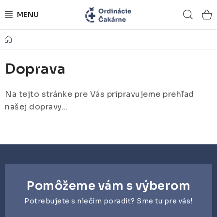
Prejsť
Hľad
na
obsah
Domov
ORDINÁCIE NA MIERU
Doprava
ZDRAVOTNÍCKY NÁBYTOK
LEKÁRSKE VYBAVENIE
Na tejto stránke pre Vás pripravujeme prehľad
našej dopravy...
REFERENCIE
KONTAKTY
NÁSTROJOVÉ STOLÍKY
Pomôžeme vám s výberom
ŽIDLE A LAVICE
Potrebujete s niečím poradiť? Sme tu pre vás!